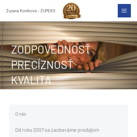
Preskočiť
Zuzana Koníková – ZUPEKO
na
obsah
ZODPOVEDNOSŤ
PRECÍZNOSŤ
KVALITA
O nás
Od roku 2007 sa zaoberáme predajom