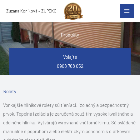
Preskočiť
Zuzana Koníková – ZUPEKO
na
obsah
Produkty
Volajte
0908 768 052
Rolety
Vonkajšie hliníkové rolety sú tieniaci, izolačný a bezpečnostný
prvok. Tepelná izolácia je zaručená použitím vysoko kvalitného a
odolného hliníku. Vytvárajú vyrovnanú vnútornú klímu. Sú ovládané
manuálne s popruhom alebo elektrickým pohonom s diaľkovým
ovládaním alebo tlačidlom.