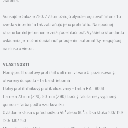
žiarenia.
Vonkajšie žalúzie Z90, Z70 umožňujú plynule regulovať intenzitu
svetla v interiéri a tak zabraňujú jeho prehriatiu. Na spodnej
strane lamiel je tesnenie znižujúce hlučnosť. Vyššieho štandardu
ovládania je možné dosiahnuť pripojením automatiky reagujúcej
na slnko a vietor.
VLASTNOSTI
Horný profil oceľový profil 56 x 58 mm v tvare U, pozinkovaný,
otvorený dospodu – farba strieborná
Dolný profil hliníkový profil, eloxovaný – farba RAL 9006
Lamela 70 mm (Z70), 90 mm (Z90), bočný falc lamely vyplnený
gumou – farba podľa vzorkovníku
Ovládanie kľuka s priechodkou 45° alebo 90°, dĺžka kľuka 100/ 110/
120/ 130/ 150