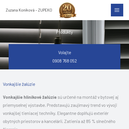
Preskočiť
Zuzana Koníková – ZUPEKO
na
obsah
Produkty
Volajte
0908 768 052
Vonkajšie žalúzie
Vonkajšie hliníkové žalúzie
sú určené na montáž v bytovej aj
priemyselnej výstavbe. Predstavujú zaujímavý trend vo vývoji
vonkajšej tieniacej techniky. Elegantne doplňujú exteriér
obytných priestorov a kancelárií. Zatienia až 85 % slnečného