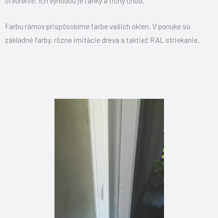
otvorenie. Ich výhodou je ľahký a tichý chod.
Farbu rámov prispôsobíme farbe vašich okien. V ponuke sú
základné farby, rôzne imitácie dreva a taktiež RAL striekanie.