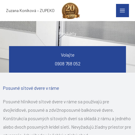
Preskočiť
Zuzana Koníková – ZUPEKO
na
obsah
Produkty
Volajte
0908 768 052
Posuvné sitové dvere v ráme
Posuvné hliníkové sitové dvere v ráme sa používajú pre
dvojkrídlové, posuvné a zdvižnoposuvné balkónové dvere.
Konštrukcia posuvných sitových dverí sa skladá z rámu a jedného
alebo dvoch posuvných krídel sietí. Nevyžadujú žiadny priestor pre